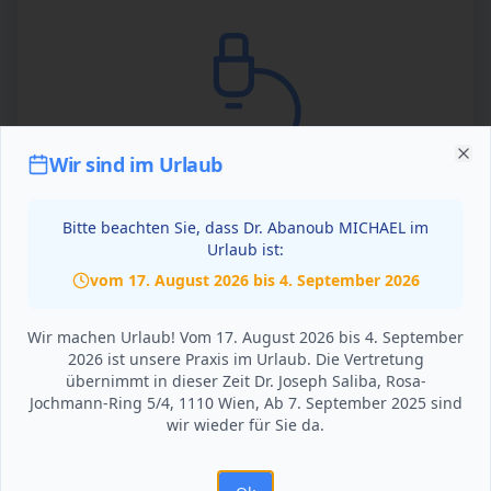
Wir sind im Urlaub
Clo
Bitte beachten Sie, dass Dr. Abanoub MICHAEL im
Urlaub ist:
Eigenes Labor -
vom
17. August 2026
bis
4. September 2026
Schnellanalysen direkt vor
Wir machen Urlaub! Vom 17. August 2026 bis 4. September
Ort
2026 ist unsere Praxis im Urlaub. Die Vertretung
übernimmt in dieser Zeit Dr. Joseph Saliba, Rosa-
Jochmann-Ring 5/4, 1110 Wien, Ab 7. September 2025 sind
In unserer hauseigenen Praxis-Laboranalyse
wir wieder für Sie da.
können wir folgende Werte sofort
bestimmen, Blutbild (kleines/großes,
Differentialblutbild), CRP (Entzündungswert)